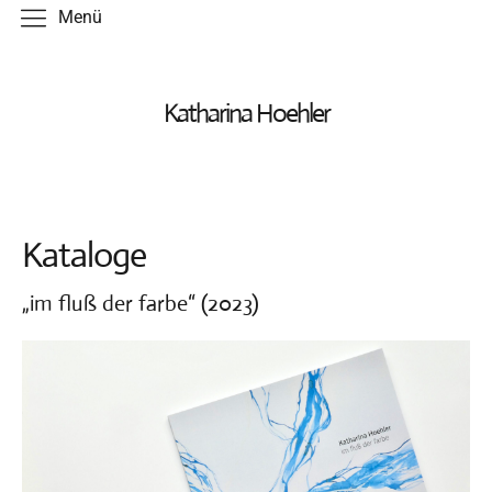
Menü
Arbeiten
Katharina Hoehler
Druck
Objekt
Kataloge
Zeichnung
Malerei
„im fluß der farbe“ (2023)
Künstlerbuch
Kataloge
Termine
Texte