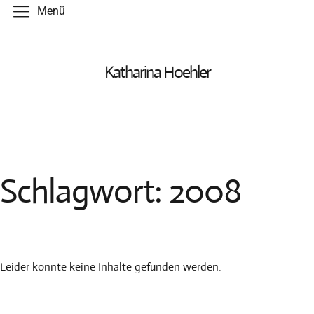
Menü
Arbeiten
Katharina Hoehler
Druck
Objekt
Zeichnung
Schlagwort:
2008
Malerei
Künstlerbuch
Kataloge
Termine
Leider konnte keine Inhalte gefunden werden.
Texte