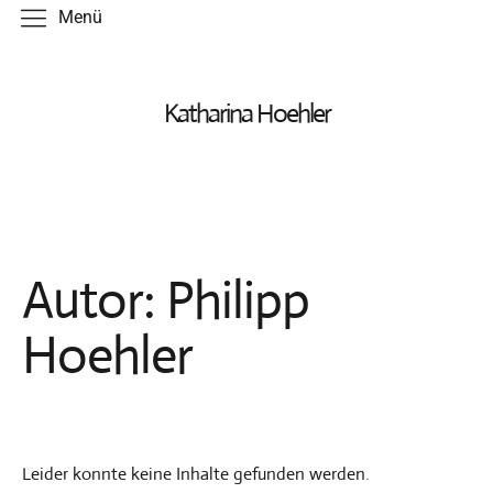
Menü
Arbeiten
Katharina Hoehler
Druck
Objekt
Zeichnung
Autor:
Philipp
Malerei
Künstlerbuch
Hoehler
Kataloge
Termine
Texte
Leider konnte keine Inhalte gefunden werden.